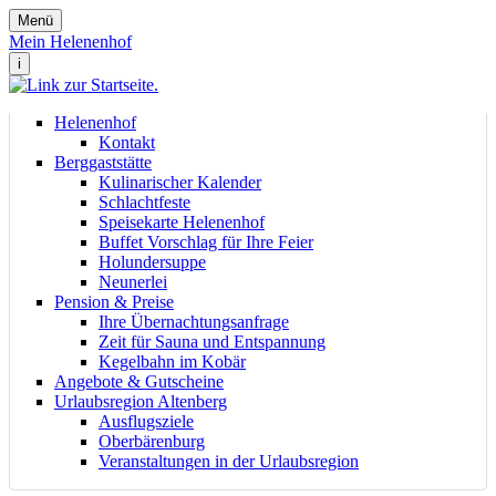
Menü
Mein Helenenhof
i
Helenenhof
Kontakt
Berggaststätte
Kulinarischer Kalender
Schlachtfeste
Speisekarte Helenenhof
Buffet Vorschlag für Ihre Feier
Holundersuppe
Neunerlei
Pension & Preise
Ihre Übernachtungsanfrage
Zeit für Sauna und Entspannung
Kegelbahn im Kobär
Angebote & Gutscheine
Urlaubsregion Altenberg
Ausflugsziele
Oberbärenburg
Veranstaltungen in der Urlaubsregion